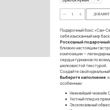
ДОБАВИТ
Подарочный бокс «Сан-Се
себя изысканный мир баск
Роскошный подарочный
близких настоящим гастр
композиции — легендарны
сердца гурманов по всем
шелковистой текстурой.
Создайте свой идеальный
Выберите наполнение
,
особенным:
Нежнейший чизкейк 
Уютный плед из прем
Эксклюзивный обвес