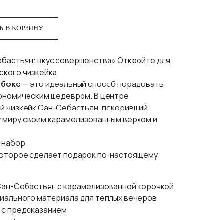
Ь В КОРЗИНУ
бастьян: вкус совершенства» Откройте для
ского чизкейка
 бокс
— это идеальный способ порадовать
ономическим шедевром. В центре
й чизкейк Сан-Себастьян, покоривший
у миру своим карамелизованным верхом и
 набор
 которое сделает подарок по-настоящему
Сан-Себастьян с карамелизованной корочкой
иального материала для теплых вечеров
 с предсказанием